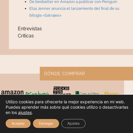
De bestseller en Amazon a publicar con Penguin
Elsa Jenner anuncia el lanzamiento del final de su
bilogía «Salvajes»
Entrevistas
Críticas
DÓNDE COMPRAR
Utilizo cookies para ofrecerte la mejor experiencia en mi web.
Puedes aprender más sobre qué cookies utilizo o desactivarlas
en los
ajustes
.
Elsa Jenner © 2026.
Política de Privacidad
|
Aviso Legal
|
Aceptar
Denegar
Ajustes
Política de Cookies