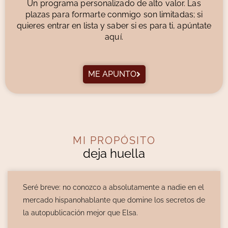
Un programa personalizado de alto valor. Las
plazas para formarte conmigo son limitadas; si
quieres entrar en lista y saber si es para ti, apúntate
aquí.
ME APUNTO
MI PROPÓSITO
deja huella
zco a absolutamente a nadie en el
Una palabra: excelencia. E
lante que domine los secretos de
completa, no sólo te acomp
ejor que Elsa.
tu libro paso a paso, sino
articularlo con estrategia 