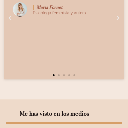
verdadera experta en su ni
ornet
 feminista y autora
acompañamiento y generos
María Rosma
Psicología & Esp
Me has visto en los medios