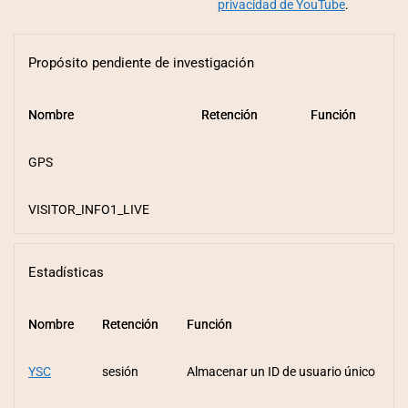
privacidad de YouTube
.
Propósito pendiente de investigación
Nombre
Nombre
Retención
Retención
Función
Función
GPS
VISITOR_INFO1_LIVE
Estadísticas
Nombre
Nombre
Retención
Retención
Función
Función
YSC
sesión
Almacenar un ID de usuario único