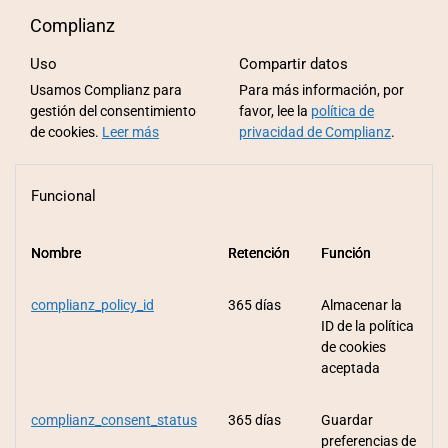
Complianz
Uso
Compartir datos
Usamos Complianz para
Para más información, por
gestión del consentimiento
favor, lee la
política de
de cookies.
Leer más
privacidad de Complianz
.
Funcional
Nombre
Nombre
Nombre
Retención
Retención
Retención
Función
Función
Función
complianz_policy_id
365 días
Almacenar la
ID de la política
de cookies
aceptada
complianz_consent_status
365 días
Guardar
preferencias de