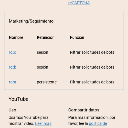
reCAPTCHA
.
Marketing/Seguimiento
Nombre
Nombre
Nombre
Retención
Retención
Retención
Función
Función
Función
rc::c
sesión
Filtrar solicitudes de bots
rc::b
sesión
Filtrar solicitudes de bots
rc::a
persistente
Filtrar solicitudes de bots
YouTube
Uso
Compartir datos
Usamos YouTube para
Para más información, por
mostrar video.
Leer más
favor, lee la
política de