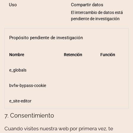
Uso
Compartir datos
El intercambio de datos está
pendiente de investigación
Propósito pendiente de investigación
Nombre
Nombre
Nombre
Retención
Retención
Retención
Función
Función
Función
e_globals
bvfw-bypass-cookie
e_site-editor
7. Consentimiento
Cuando visites nuestra web por primera vez, te